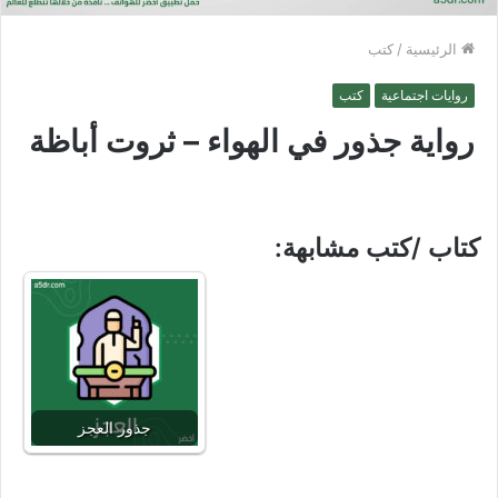
الرئيسية
/
كتب
روايات اجتماعية
كتب
رواية جذور في الهواء – ثروت أباظة
كتاب /كتب مشابهة:
جذور العجز