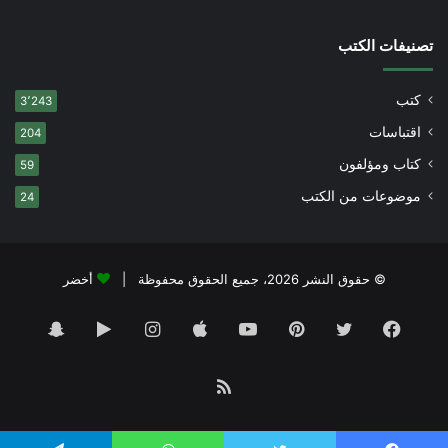
تصنيفات الكتب
كتب
3٬243
اقتباسات
204
كتاب ومؤلفون
59
موضوعات من الكتب
24
© حقوق النشر 2026، جميع الحقوق محفوظة |
أخضر
فيسبوك
تويتر
بينتيريست
يوتيوب
انستقرام
‏Google
سناب
Play
تشات
ملخص
الموقع