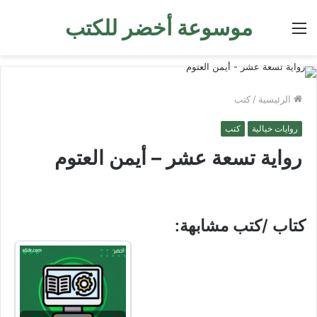
موسوعة أخضر للكتب
القائمة
الرئيسية
/
كتب
روايات خيالية
كتب
رواية تسعة عشر – أيمن العتوم
كتاب /كتب مشابهة: