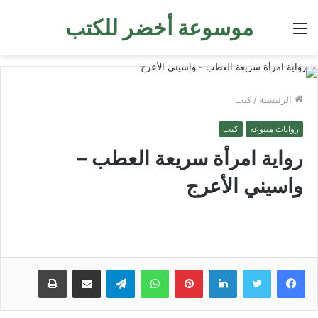
موسوعة أخضر للكتب
القائمة
الرئيسية
/
كتب
روايات متنوعة
كتب
رواية امرأة سريعة العطب –
واسيني الأعرج
لينكدإن
بينتيريست
واتساب
تيلقرام
مشاركة عبر البريد
طباعة