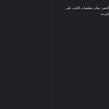
خضر: مئات ملخصات الكتب على
نترنت