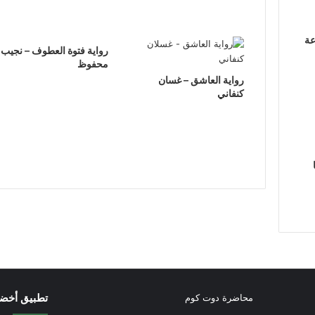
عة
رواية فتوة العطوف – نجيب
محفوظ
رواية العاشق – غسان
كنفاني
تطبيق أخض
محاضرة دوت كوم