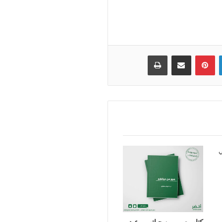
لينكدإن
بينتيريست
مشاركة عبر البريد
طباعة
كتاب صور من حياتهم – عبد