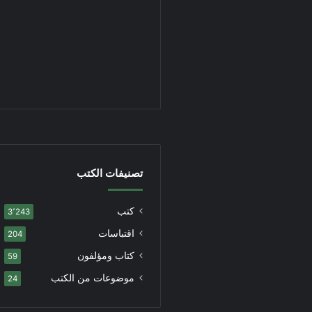
تصنيفات الكتب
كتب
3٬243
اقتباسات
204
كتاب ومؤلفون
59
موضوعات من الكتب
24