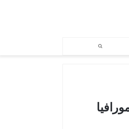
بحث
عن
مورافيا