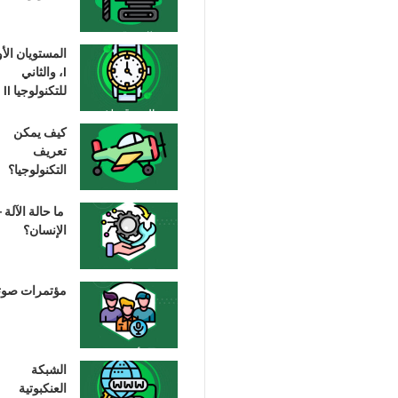
المستويان الأ
I، والثاني
للتكنولوجيا II
كيف يمكن
تعريف
التكنولوجيا؟
ما حالة الآلة –
الإنسان؟
مؤتمرات صوت
الشبكة
العنكبوتية