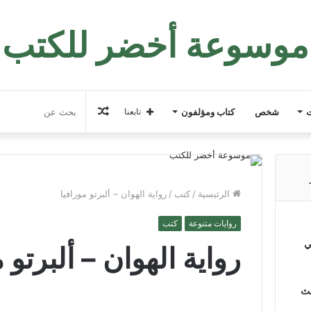
موسوعة أخضر للكتب
مقال
ت
شخص
كتاب ومؤلفون
تابعنا
عشوائي
الرئيسية
/
كتب
/
رواية الهوان – ألبرتو مورافيا
روايات متنوعة
كتب
ي
رواية الهوان – ألبرتو 
لث