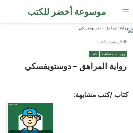
موسوعة أخضر للكتب
القائمة
الرئيسية
/
كتب
روايات اجتماعية
كتب
رواية المراهق – دوستويفسكي
كتاب /كتب مشابهة: