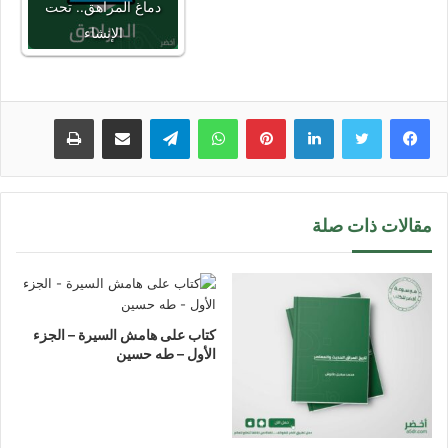
دماغ المراهق.. تحت
الإنشاء
لينكدإن
بينتيريست
واتساب
تيلقرام
مشاركة عبر البريد
طباعة
مقالات ذات صلة
كتاب على هامش السيرة – الجزء
الأول – طه حسين