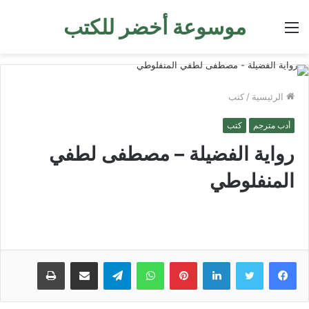
موسوعة أخضر للكتب
القائمة
الرئيسية
/
كتب
أدب مترجم
كتب
رواية الفضيلة – مصطفى لطفي
المنفلوطي
لينكدإن
بينتيريست
واتساب
تيلقرام
مشاركة عبر البريد
طباعة