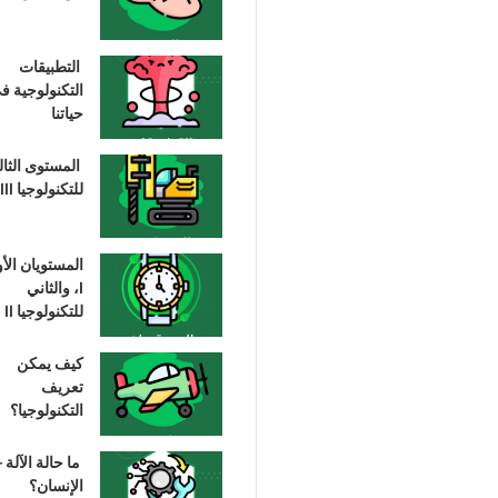
التطبيقات
التكنولوجية ف
حياتنا
المستوى الثا
للتكنولوجيا III
المستويان الأ
I، والثاني
للتكنولوجيا II
كيف يمكن
تعريف
التكنولوجيا؟
ما حالة الآلة –
الإنسان؟