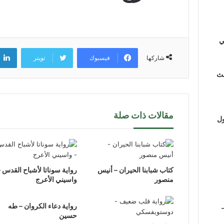
ي
فيسبوك
تويتر
شاركها
لث
مقالات ذات صلة
ول
كتاب شبابنا الحيران – أنيس
رواية سوناتا لأشباح القدس –
منصور
واسيني الأعرج
رواية دعاء الكروان – طه
حسين