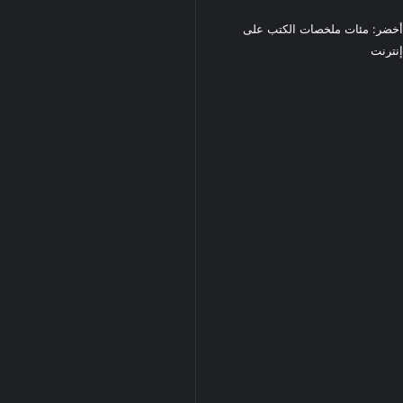
خضر: مئات ملخصات الكتب على
نترنت