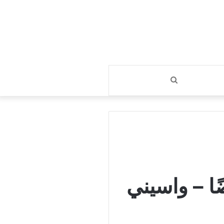
بحث
عن
ًا – واسيني