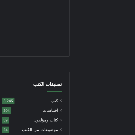
تصنيفات الكتب
كتب
3٬245
اقتباسات
204
كتاب ومؤلفون
59
موضوعات من الكتب
24