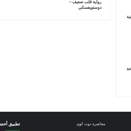
رواية قلب ضعيف –
دوستويفسكي
ية
عة
تطبيق أخض
محاضرة دوت كوم