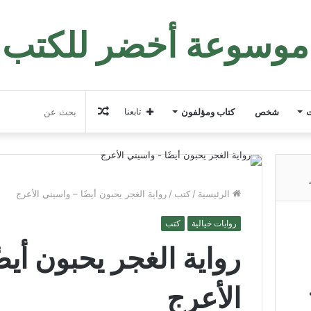
موسوعة أخضر للكتب
مقال
ت
شخص
كتاب ومؤلفون
تابعنا
عشوائي
الرئيسية
/
كتب
/
رواية الغجر يحبون أيضًا – واسيني الأعرج
روايات خيالية
كتب
رواية الغجر يحبون أيض
الأعرج