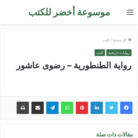
موسوعة أخضر للكتب
القائمة
الرئيسية
/
كتب
روايات تاريخية
كتب
رواية الطنطورية – رضوى عاشور
لينكدإن
بينتيريست
واتساب
تيلقرام
مشاركة عبر البريد
طباعة
مقالات ذات صلة