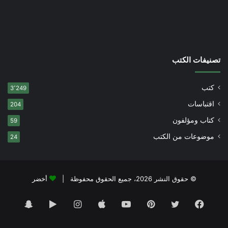
تصنيفات الكتب
كتب
3٬249
اقتباسات
204
كتاب ومؤلفون
59
موضوعات من الكتب
24
© حقوق النشر 2026، جميع الحقوق محفوظة |
أخضر
فيسبوك
تويتر
بينتيريست
يوتيوب
انستقرام
‏Google
سناب
Play
تشات