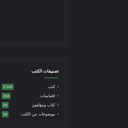
تصنيفات الكتب
كتب
3٬243
اقتباسات
204
كتاب ومؤلفون
59
موضوعات من الكتب
24