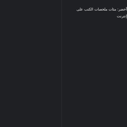
خضر: مئات ملخصات الكتب على
نترنت