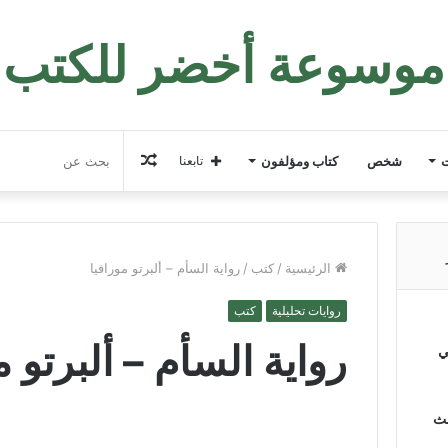
موسوعة أخضر للكتب
مقال
ت
شخص
كتاب ومؤلفون
تابعنا
عشوائي
الرئيسية
/
كتب
/
رواية السأم – ألبرتو مورافيا
روايات تحليلية
كتب
رواية السأم – ألبرتو م
ي
لث