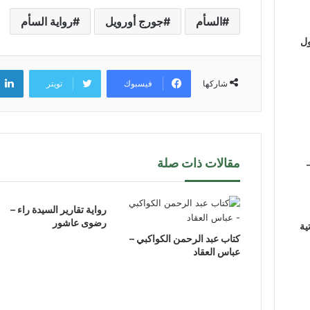
السأم
جورج أورويل
رواية السأم
ول
فيسبوك
تويتر
شاركها
مقالات ذات صلة
رواية تقارير السيدة راء –
رضوى عاشور
ية
كتاب عبد الرحمن الكواكبي –
عباس العقاد