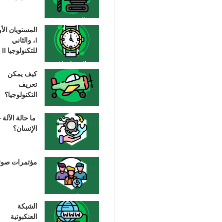
المستويان الأ
I، والثاني
للتكنولوجيا II
كيف يمكن
تعريف
التكنولوجيا؟
ما حالة الآلة –
الإنسان؟
مؤتمرات صوت
الشبكة
العنكبوتية