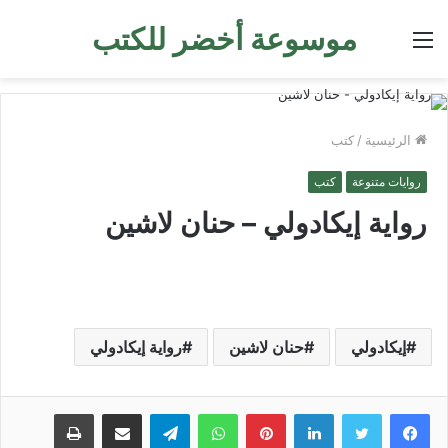
موسوعة أخضر للكتب
القائمة
الرئيسية
/
كتب
روايات متنوعة
كتب
رواية إيكادولي – حنان لاشين
إيكادولي
حنان لاشين
رواية إيكادولي
لينكدإن
بينتيريست
واتساب
تيلقرام
مشاركة عبر البريد
طباعة