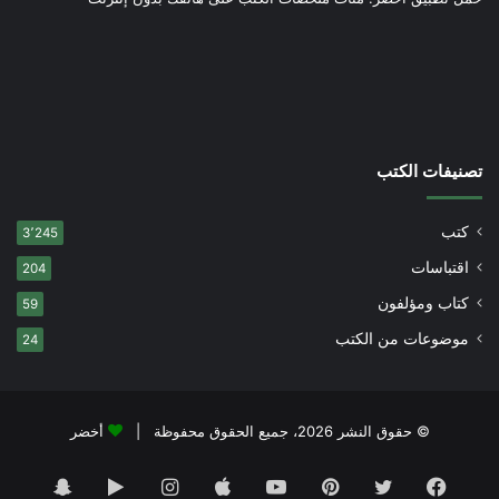
تصنيفات الكتب
كتب
3٬245
اقتباسات
204
كتاب ومؤلفون
59
موضوعات من الكتب
24
© حقوق النشر 2026، جميع الحقوق محفوظة |
أخضر
فيسبوك
تويتر
بينتيريست
يوتيوب
انستقرام
‏Google
سناب