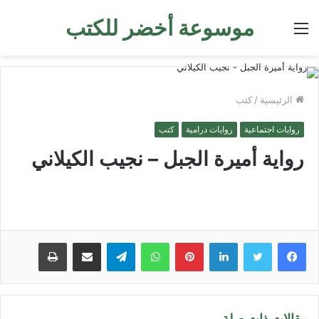
موسوعة أخضر للكتب
القائمة
الرئيسية
/
كتب
روايات اجتماعية
روايات درامية
كتب
رواية أميرة الجبل – نجيب الكيلاني
لينكدإن
بينتيريست
واتساب
تيلقرام
مشاركة عبر البريد
طباعة
مقالات ذات صلة