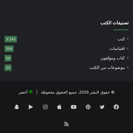
تصنيفات الكتب
كتب
3٬243
اقتباسات
204
كتاب ومؤلفون
59
موضوعات من الكتب
24
© حقوق النشر 2026، جميع الحقوق محفوظة |
أخضر
فيسبوك
تويتر
بينتيريست
يوتيوب
انستقرام
‏Google
سناب
Play
تشات
ملخص