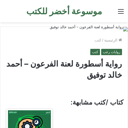
موسوعة أخضر للكتب
القائمة
الرئيسية
/
كتب
روايات رعب
كتب
رواية أسطورة لعنة الفرعون – أحمد
خالد توفيق
كتاب /كتب مشابهة: