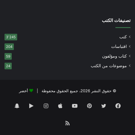
تصنيفات الكتب
كتب
3٬245
اقتباسات
204
كتاب ومؤلفون
59
موضوعات من الكتب
24
© حقوق النشر 2026، جميع الحقوق محفوظة |
أخضر
فيسبوك
تويتر
بينتيريست
يوتيوب
انستقرام
‏Google
سناب
Play
تشات
ملخص