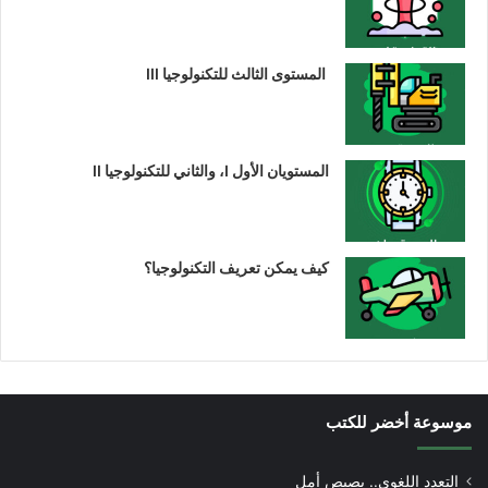
المستوى الثالث للتكنولوجيا III
المستويان الأول I، والثاني للتكنولوجيا II
كيف يمكن تعريف التكنولوجيا؟
موسوعة أخضر للكتب
التعدد اللغوي.. بصيص أمل