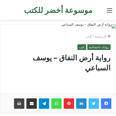
موسوعة أخضر للكتب
القائمة
الرئيسية
/
كتب
روايات اجتماعية
كتب
رواية أرض النفاق – يوسف
السباعي
لينكدإن
بينتيريست
واتساب
تيلقرام
مشاركة عبر البريد
طباعة