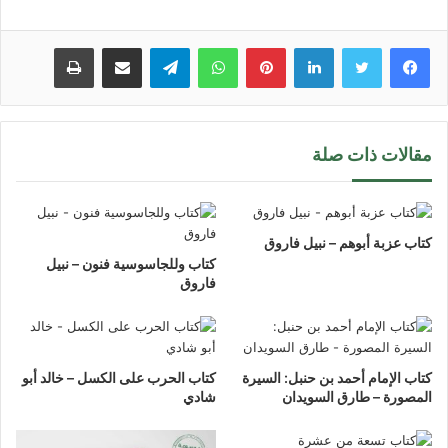
لينكدإن
بينتيريست
واتساب
تيلقرام
مشاركة عبر البريد
طباعة
مقالات ذات صلة
كتاب عزبة أبوهم – نبيل فاروق
كتاب وللجاسوسية فنون – نبيل
فاروق
كتاب الإمام أحمد بن حنبل: السيرة
كتاب الحرب على الكسل – خالد أبو
المصورة – طارق السويدان
شادي