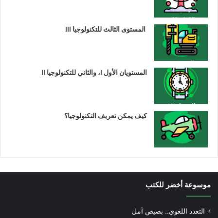
المستوى الثالث للتكنولوجيا III
المستويان الأول I، والثاني للتكنولوجيا II
كيف يمكن تعريف التكنولوجيا؟
موسوعة أخضر للكتب
التعدد اللغوي.. بصيص أمل