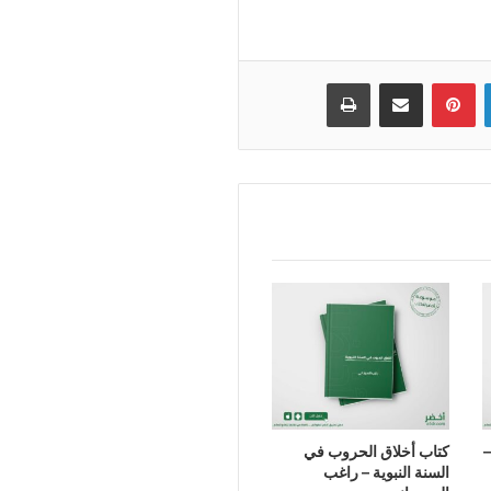
لينكدإن
بينتيريست
مشاركة عبر البريد
طباعة
–
كتاب أخلاق الحروب في
السنة النبوية – راغب