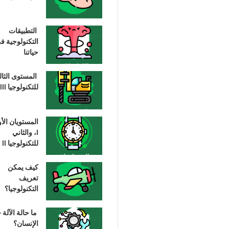
التطبيقات
التكنولوجية ف
حياتنا
المستوى الثا
للتكنولوجيا III
المستويان الأ
I، والثاني
للتكنولوجيا II
كيف يمكن
تعريف
التكنولوجيا؟
ما حالة الآلة –
الإنسان؟