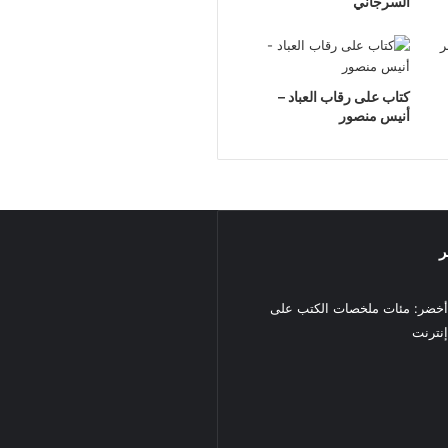
السرجاني
كتاب على رقاب العباد –
أنيس منصور
ر
خضر: مئات ملخصات الكتب على
نترنت