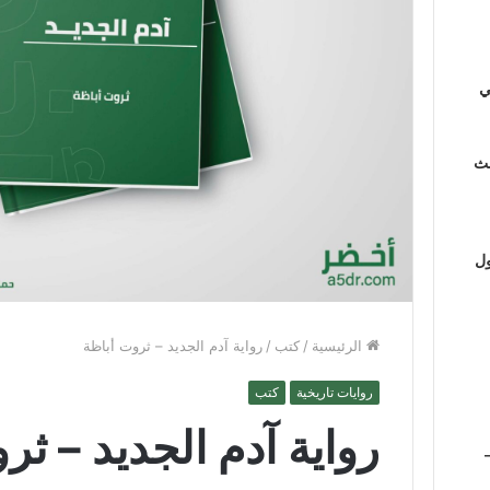
ي
لث
ول
الرئيسية
/
كتب
/
رواية آدم الجديد – ثروت أباظة
روايات تاريخية
كتب
رواية آدم الجديد – ثر