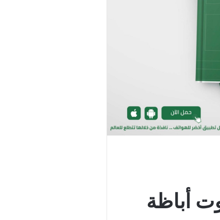
وت أباظة