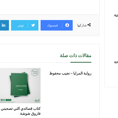
ية
فيسبوك
تويتر
شاركها
مقالات ذات صلة
عة
رواية المرايا – نجيب محفوظ
كتاب قصائدي التي تصحبني 
فاروق شوشة