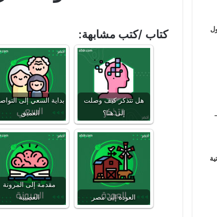
ول
كتاب /كتب مشابهة:
هل تتذكر كيف وصلت
بداية السعي إلى التواص
إلى هنا؟
العميق
ية
مقدمة إلى المرونة
العودة إلى مصر
العصبية