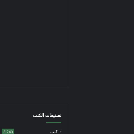
تصنيفات الكتب
كتب
3٬243