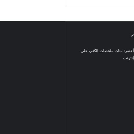
ر
خضر: مئات ملخصات الكتب على
نترنت