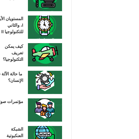
المستويان الأ
I، والثاني
للتكنولوجيا II
كيف يمكن
تعريف
التكنولوجيا؟
ما حالة الآلة –
الإنسان؟
مؤتمرات صوت
الشبكة
العنكبوتية