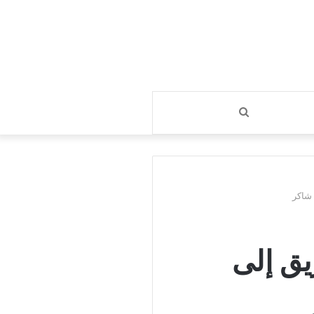
بحث
عن
 شاكر
يق إلى