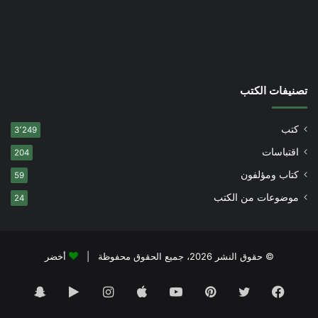
تصنيفات الكتب
كتب
3٬249
اقتباسات
204
كتاب ومؤلفون
59
موضوعات من الكتب
24
© حقوق النشر 2026، جميع الحقوق محفوظة |
أخضر
فيسبوك
تويتر
بينتيريست
يوتيوب
انستقرام
‏Google
سناب