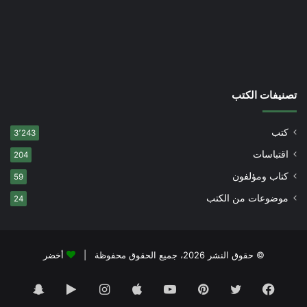
تصنيفات الكتب
كتب
3٬243
اقتباسات
204
كتاب ومؤلفون
59
موضوعات من الكتب
24
© حقوق النشر 2026، جميع الحقوق محفوظة |
أخضر
فيسبوك
تويتر
بينتيريست
يوتيوب
انستقرام
‏Google
سناب