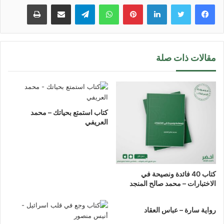
لينكدإن
بينتيريست
واتساب
تيلقرام
مشاركة عبر البريد
طباعة
مقالات ذات صلة
كتاب استمتع بحياتك – محمد
العريفي
كتاب 40 فائدة ونصيحة في
الاختبارات – محمد صالح المنجد
رواية سارة – عباس العقاد