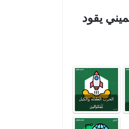
يني يقود
الحرب العادلة والكيل
بمكيالين