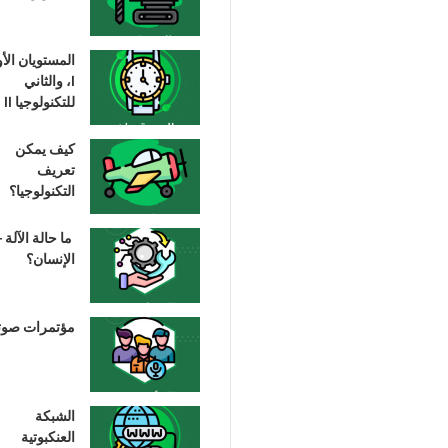
المستويان الأ
I، والثاني
للتكنولوجيا II
كيف يمكن
تعريف
التكنولوجيا؟
ما حالة الآلة –
الإنسان؟
مؤتمرات صوت
الشبكة
العنكبوتية