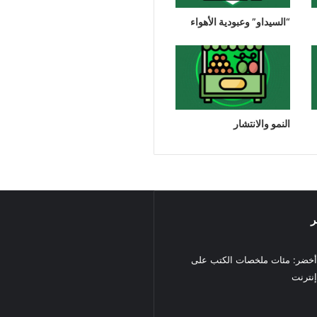
“السيداو” وعبودية الأهواء
النمو والانتشار
ر
خضر: مئات ملخصات الكتب على
نترنت