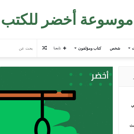
موسوعة أخضر للكتب
مقال
ت
شخص
كتاب ومؤلفون
تابعنا
عشوائي
ي
لث