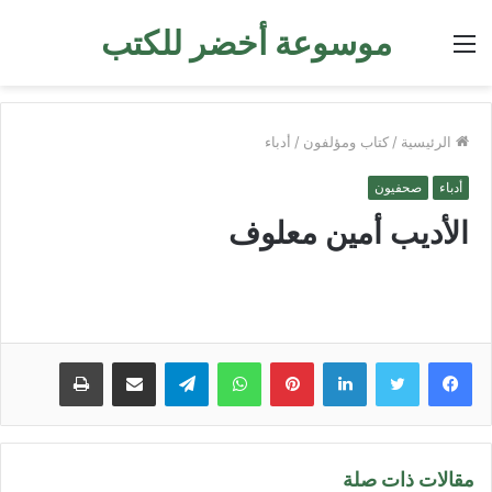
موسوعة أخضر للكتب
القائمة
الرئيسية
/
كتاب ومؤلفون
/
أدباء
أدباء
صحفيون
الأديب أمين معلوف
لينكدإن
بينتيريست
واتساب
تيلقرام
مشاركة عبر البريد
طباعة
مقالات ذات صلة