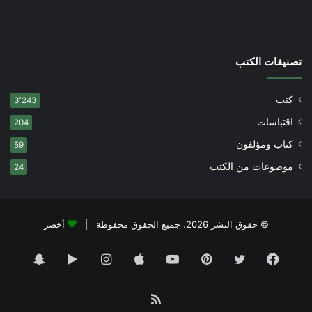
تصنيفات الكتب
كتب
3٬243
اقتباسات
204
كتاب ومؤلفون
59
موضوعات من الكتب
24
© حقوق النشر 2026، جميع الحقوق محفوظة |
أخضر
فيسبوك
تويتر
بينتيريست
يوتيوب
انستقرام
‏Google
سناب
Play
تشات
ملخص