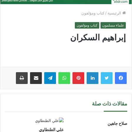
الرئيسية
/
كتاب ومؤلفون
علماء مسلمون
كتاب ومؤلفون
إبراهيم السكران
لينكدإن
بينتيريست
واتساب
تيلقرام
مشاركة عبر البريد
طباعة
مقالات ذات صلة
صلاح جاهين
علي الطنطاوي