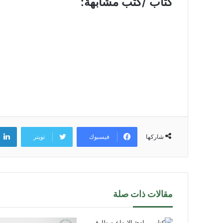
كتاب /كتب مشابهة:
فيسبوك
تويتر
شاركها
مقالات ذات صلة