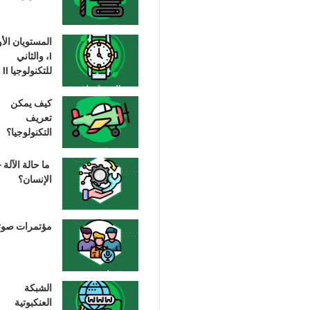
المستويان الأ
I، والثاني
للتكنولوجيا II
كيف يمكن
تعريف
التكنولوجيا؟
ما حالة الآلة –
الإنسان؟
مؤتمرات صوت
الشبكة
العنكبوتية