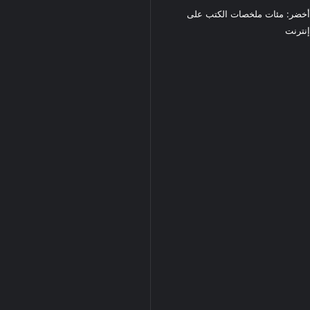
خضر: مئات ملخصات الكتب على
نترنت