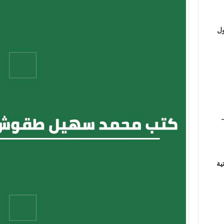
ول
ية