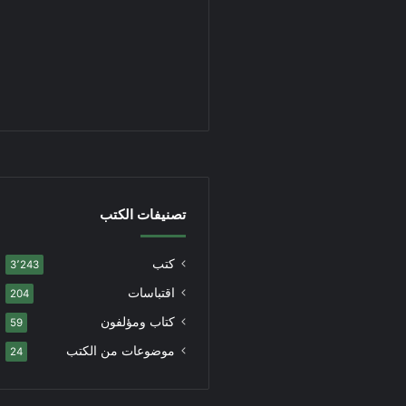
تصنيفات الكتب
كتب
3٬243
اقتباسات
204
كتاب ومؤلفون
59
موضوعات من الكتب
24