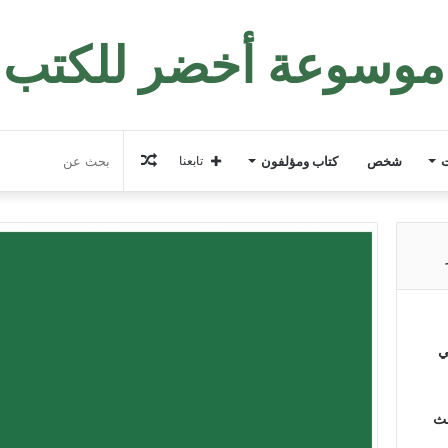
موسوعة أخضر للكتب
مقال
ت
شخص
كتاب ومؤلفون
تابعنا
عشوائي
ي
لث