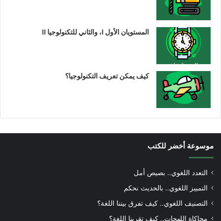
المستويان الأول I، والثاني للتكنولوجيا II
كيف يمكن تعريف التكنولوجيا؟
موسوعة أخضر للكتب
التعدد اللغوي.. بصيص أمل
التمييز اللغوي.. بالحديث نحكم
التصنيف اللغوي.. كيف تفرق بيننا اللغة؟
محاكاة اللهجات.. كيف تقربنا اللغة؟