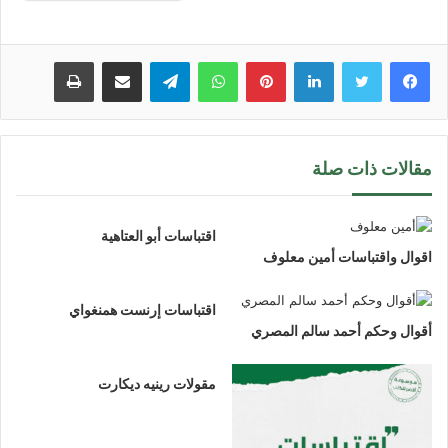
لينكدإن
بينتيريست
واتساب
تيلقرام
مشاركة عبر البريد
طباعة
مقالات ذات صلة
اقتباسات أبو العتاهية
اقوال واقتباسات أمين معلوف
اقتباسات إرنست همنغواي
أقوال وحكم أحمد سالم المصري
مقولات رينيه ديكارت