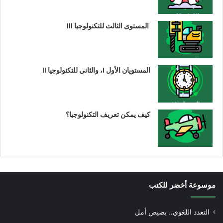
المستوى الثالث للتكنولوجيا III
المستويان الأول I، والثاني للتكنولوجيا II
كيف يمكن تعريف التكنولوجيا؟
موسوعة أخضر للكتب
التعدد اللغوي.. بصيص أمل