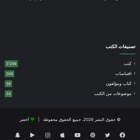
تصنيفات الكتب
كتب
3٬249
اقتباسات
204
كتاب ومؤلفون
59
موضوعات من الكتب
24
© حقوق النشر 2026، جميع الحقوق محفوظة |
أخضر
فيسبوك
تويتر
بينتيريست
يوتيوب
انستقرام
‏Google
سناب