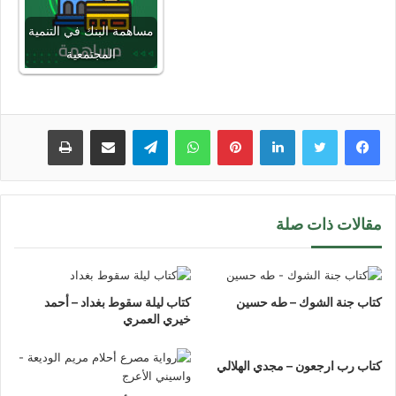
مساهمة البنك في التنمية
المجتمعية
لينكدإن
بينتيريست
واتساب
تيلقرام
مشاركة عبر البريد
طباعة
مقالات ذات صلة
كتاب جنة الشوك – طه حسين
كتاب ليلة سقوط بغداد – أحمد
خيري العمري
كتاب رب ارجعون – مجدي الهلالي