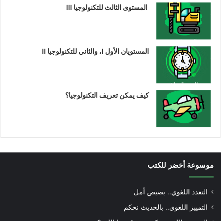
المستوى الثالث للتكنولوجيا III
المستويان الأول I، والثاني للتكنولوجيا II
كيف يمكن تعريف التكنولوجيا؟
موسوعة أخضر للكتب
التعدد اللغوي.. بصيص أمل
التمييز اللغوي.. بالحديث نحكم