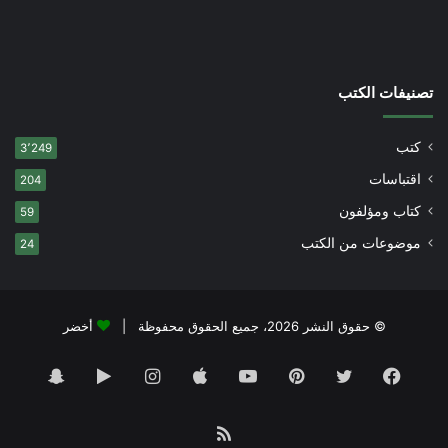
تصنيفات الكتب
كتب
3٬249
اقتباسات
204
كتاب ومؤلفون
59
موضوعات من الكتب
24
© حقوق النشر 2026، جميع الحقوق محفوظة |
أخضر
فيسبوك
تويتر
بينتيريست
يوتيوب
انستقرام
‏Google
سناب
Play
تشات
ملخص