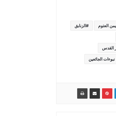
يمن العتوم
الزنابق
ر القدس
نبوءات الجائعين
لينكدإن
بينتيريست
مشاركة عبر البريد
طباعة