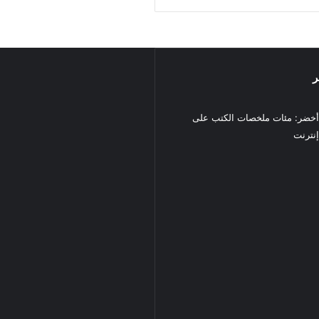
ر
خضر: مئات ملخصات الكتب على
نترنت