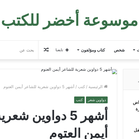
موسوعة أخضر للكتب
مقال
ت
شخص
كتاب ومؤلفون
تابعنا
عشوائي
الرئيسية
/
كتب
/
أشهر 5 دواوين شعرية للشاعر أيمن العتوم
دواوين شعر
كتب
اض
ة
أشهر 5 دواوين شع
أيمن العتوم
فل