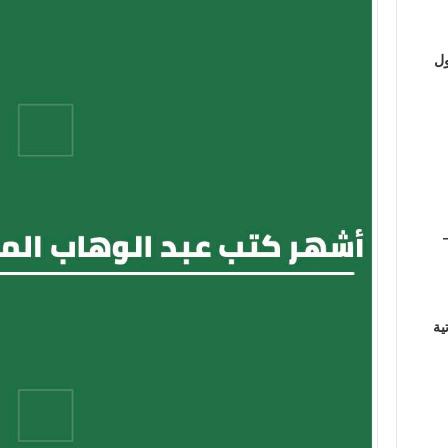
ول
ية