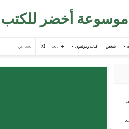
موسوعة أخضر للكتب
مقال
ت
شخص
كتاب ومؤلفون
تابعنا
عشوائي
ي
لث