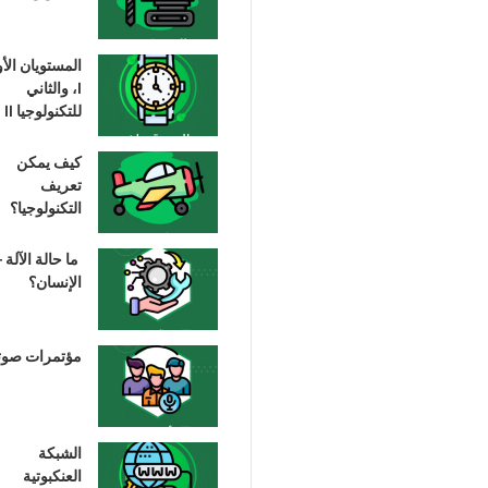
المستويان الأ
I، والثاني
للتكنولوجيا II
كيف يمكن
تعريف
التكنولوجيا؟
ما حالة الآلة –
الإنسان؟
مؤتمرات صوت
الشبكة
العنكبوتية