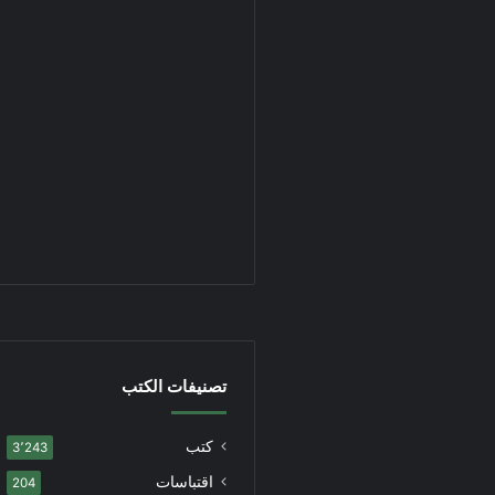
تصنيفات الكتب
كتب
3٬243
اقتباسات
204