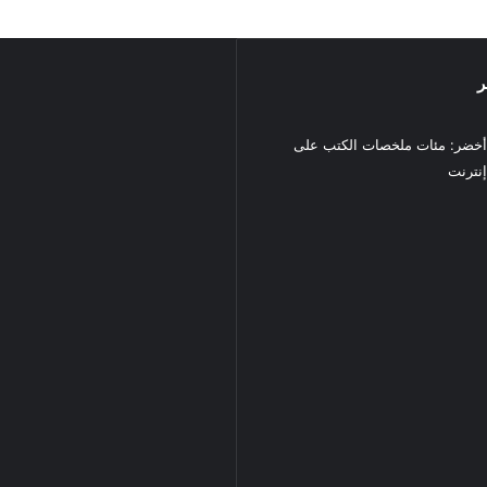
ر
خضر: مئات ملخصات الكتب على
نترنت