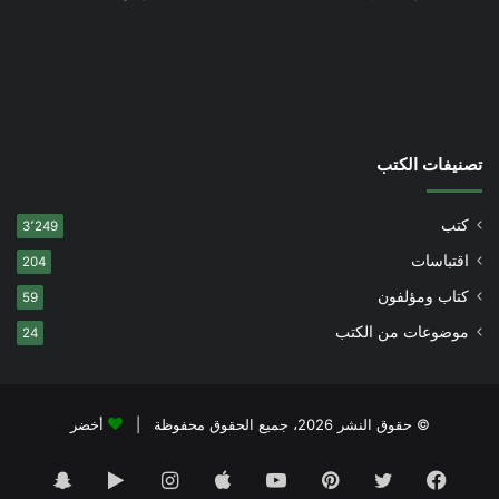
تصنيفات الكتب
كتب
3٬249
اقتباسات
204
كتاب ومؤلفون
59
موضوعات من الكتب
24
© حقوق النشر 2026، جميع الحقوق محفوظة |
أخضر
فيسبوك
تويتر
بينتيريست
يوتيوب
انستقرام
‏Google
سناب