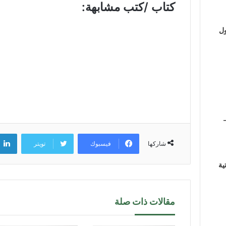
كتاب /كتب مشابهة:
ول
فيسبوك
تويتر
شاركها
ية
مقالات ذات صلة