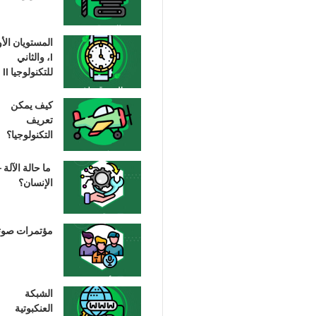
المستويان الأ
I، والثاني
للتكنولوجيا II
كيف يمكن
تعريف
التكنولوجيا؟
ما حالة الآلة –
الإنسان؟
مؤتمرات صوت
الشبكة
العنكبوتية