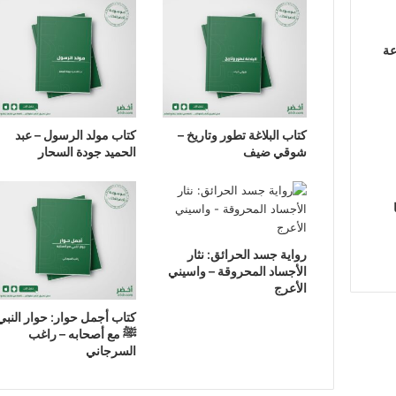
عة
كتاب البلاغة تطور وتاريخ –
كتاب مولد الرسول – عبد
شوقي ضيف
الحميد جودة السحار
رواية جسد الحرائق: نثار
الأجساد المحروقة – واسيني
الأعرج
كتاب أجمل حوار: حوار النبي
ﷺ مع أصحابه – راغب
السرجاني