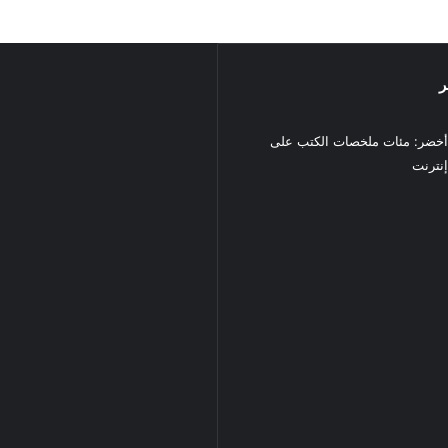
ر
خضر: مئات ملخصات الكتب على
نترنت