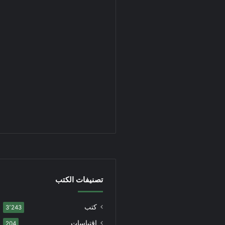
تصنيفات الكتب
كتب
3٬243
اقتباسات
204