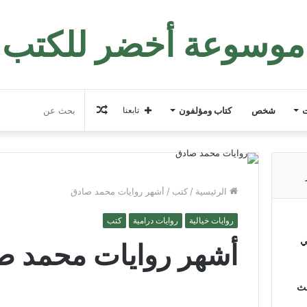
موسوعة أخضر للكتب
مقال
ت
شخص
كتاب ومؤلفون
تابعنا
عشوائي
الرئيسية
/
كتب
/
أشهر روايات محمد صادق
روايات خيالية
روايات درامية
كتب
ي
أشهر روايات محمد ص
لث